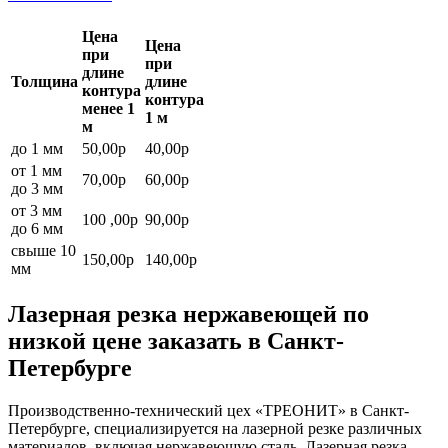
Цена
Цена
при
при
длине
Толщина
длине
контура
контура
менее 1
1 м
м
до 1 мм
50,00р
40,00р
от 1 мм
70,00р
60,00р
до 3 мм
от 3 мм
100 ,00р
90,00р
до 6 мм
свыше 10
150,00р
140,00р
мм
Лазерная резка нержавеющей по
низкой цене заказать в Санкт-
Петербурге
Производственно-технический цех «ТРЕОНИТ» в Санкт-
Петербурге, специализируется на лазерной резке различных
материалов, включая нержавеющую сталь. Лазерная резка